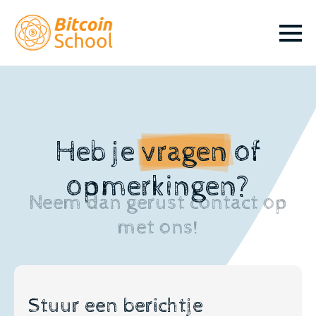
Heb je
vragen
of
opmerkingen?
Neem dan gerust contact op
met ons!
Stuur een berichtje