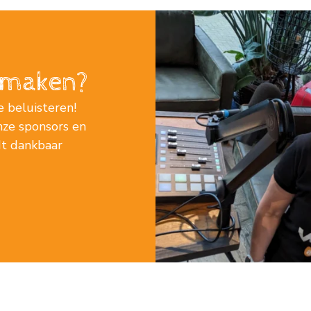
j maken?
e beluisteren!
nze sponsors en
rdt dankbaar