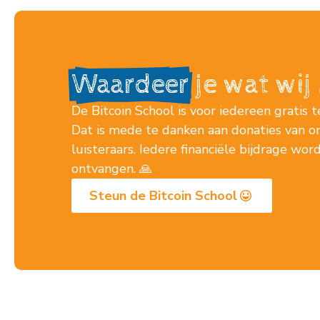
Waardeer
je wat wi
De Bitcoin School is voor iedereen gratis t
Dat is mede te danken aan donaties van o
luisteraars. Iedere financiële bijdrage wo
ontvangen. 🙏
Steun de Bitcoin School