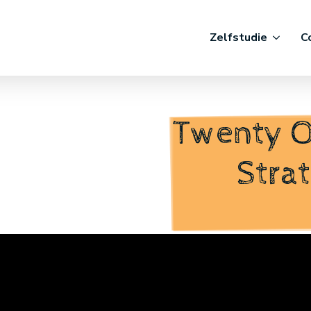
Zelfstudie
C
Twenty On
Strat