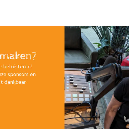
j maken?
e beluisteren!
nze sponsors en
rdt dankbaar