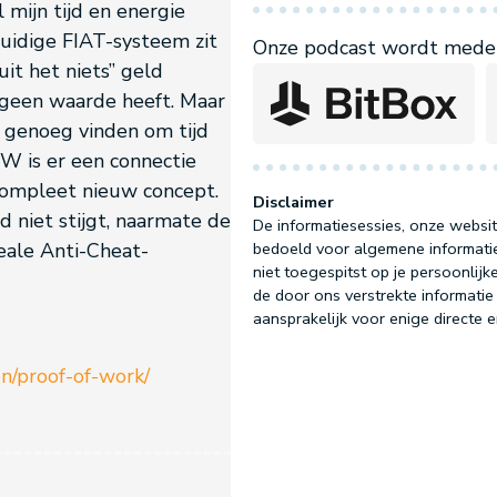
l mijn tijd en energie
huidige FIAT-systeem zit
Onze podcast wordt mede 
it het niets” geld
 geen waarde heeft. Maar
l genoeg vinden om tijd
oW is er een connectie
 compleet nieuw concept.
Disclaimer
d niet stijgt, naarmate de
De informatiesessies, onze websit
eale Anti-Cheat-
bedoeld voor algemene informatie
niet toegespitst op je persoonlijke
de door ons verstrekte informatie 
aansprakelijk voor enige directe 
en/proof-of-work/