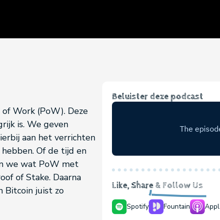
Beluister deze podcast
f of Work (PoW). Deze
jk is. We geven
erbij aan het verrichten
e hebben. Of de tijd en
eken we wat PoW met
oof of Stake. Daarna
Like, Share
& Follow Us
Bitcoin juist zo
Spotify
Fountain
Appl