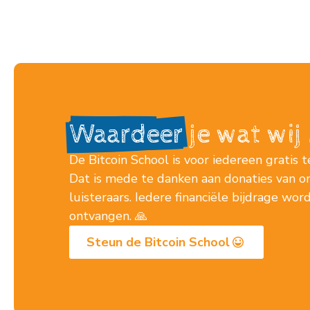
Waardeer
je wat wi
De Bitcoin School is voor iedereen gratis t
Dat is mede te danken aan donaties van o
luisteraars. Iedere financiële bijdrage wo
ontvangen. 🙏
Steun de Bitcoin School