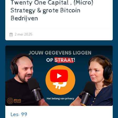
Twenty One Capital , (Micro)
Strategy & grote Bitcoin
Bedrijven
2 mei 2025
Play
Les: 99