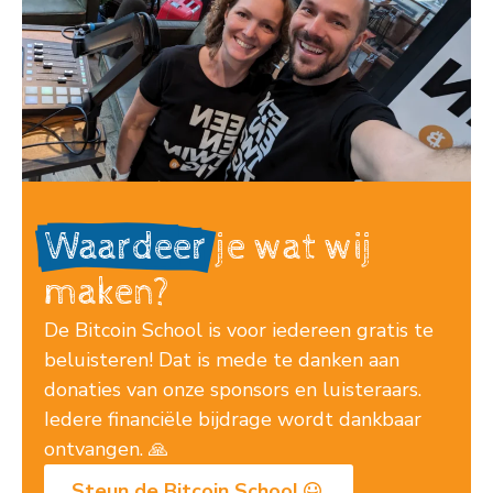
Waardeer
je wat wij
maken?
De Bitcoin School is voor iedereen gratis te
beluisteren! Dat is mede te danken aan
donaties van onze sponsors en luisteraars.
Iedere financiële bijdrage wordt dankbaar
ontvangen. 🙏
Steun de Bitcoin School