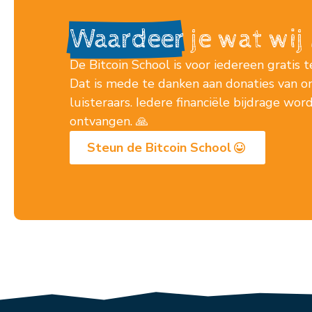
Waardeer
je wat wi
De Bitcoin School is voor iedereen gratis t
Dat is mede te danken aan donaties van o
luisteraars. Iedere financiële bijdrage wo
ontvangen. 🙏
Steun de Bitcoin School