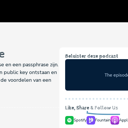
e
Beluister deze podcast
e en een passphrase zijn.
n public key ontstaan en
r de voordelen van een
Like, Share
& Follow Us
Spotify
Fountain
Appl