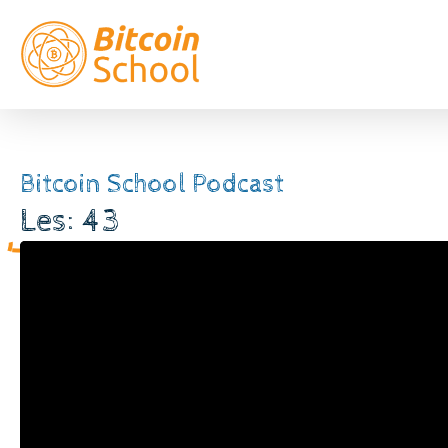
Bitcoin School Podcast
Les: 43