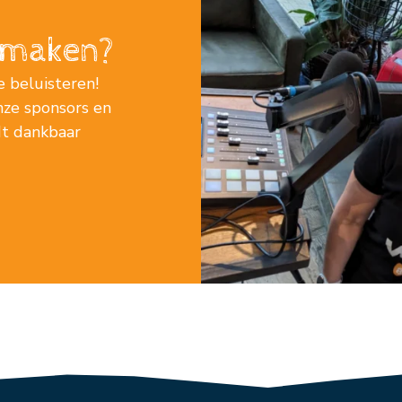
j maken?
e beluisteren!
nze sponsors en
rdt dankbaar