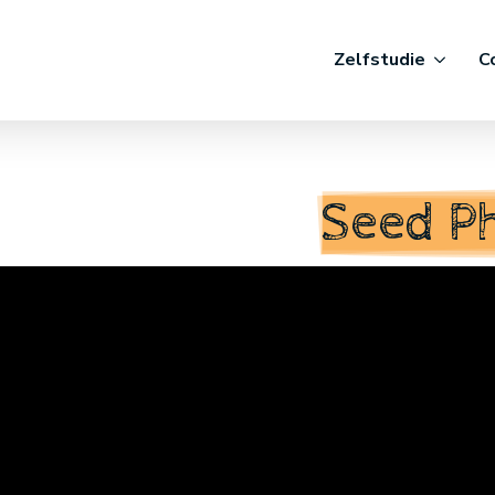
Zelfstudie
C
Seed P