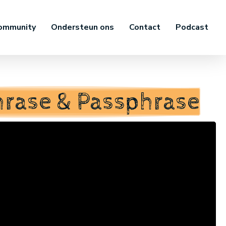
ommunity
Ondersteun ons
Contact
Podcast
hrase & Passphrase