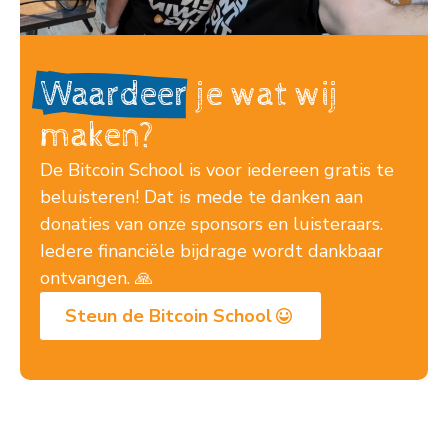
Waardeer
je wat wij
maken?
De Bitcoin School is voor iedereen gratis te
beluisteren! Dat is mede te danken aan
donaties van onze sponsors en luisteraars.
Iedere financiële bijdrage wordt dankbaar
ontvangen. 🙏
Steun de Bitcoin School