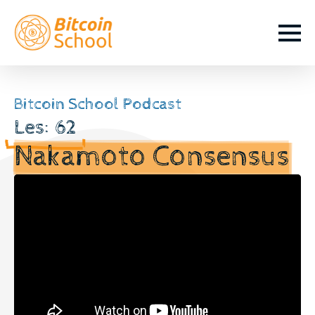
Bitcoin School Podcast
Les: 62
Nakamoto Consensus