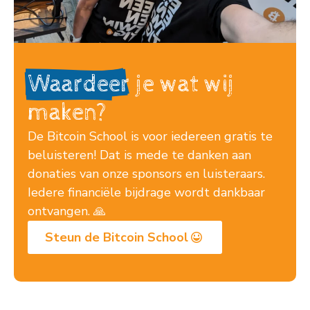
Waardeer
je wat wij
maken?
De Bitcoin School is voor iedereen gratis te
beluisteren! Dat is mede te danken aan
donaties van onze sponsors en luisteraars.
Iedere financiële bijdrage wordt dankbaar
ontvangen. 🙏
Steun de Bitcoin School