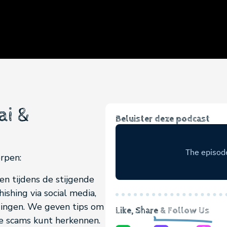
ai &
Beluister deze podcast
rpen:
 tijdens de stijgende
ishing via social media,
dingen. We geven tips om
Like, Share
& Follow Us
je scams kunt herkennen.