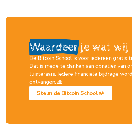
Waardeer
je wat wi
De Bitcoin School is voor iedereen gratis t
Dat is mede te danken aan donaties van o
luisteraars. Iedere financiële bijdrage wo
ontvangen. 🙏
Steun de Bitcoin School