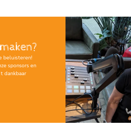
j maken?
e beluisteren!
nze sponsors en
rdt dankbaar