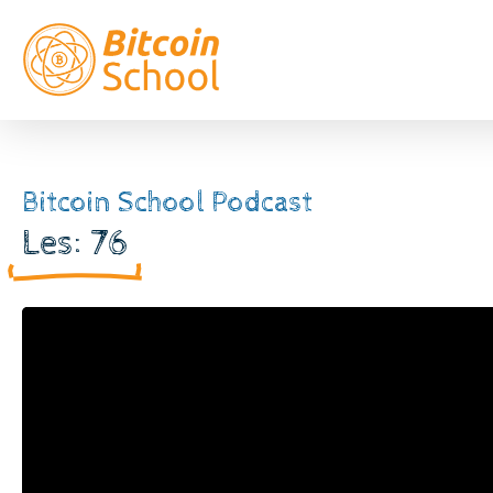
Bitcoin School Podcast
Les: 76