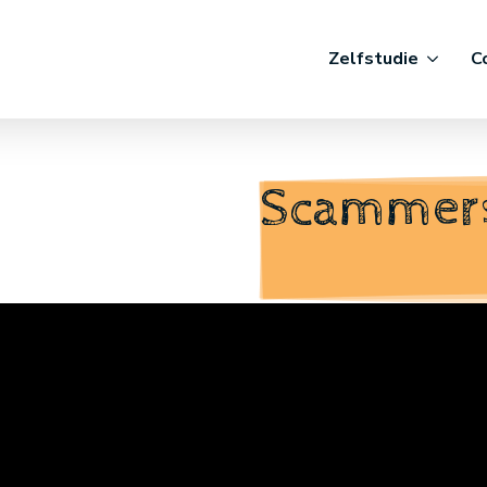
Zelfstudie
C
Scammers,