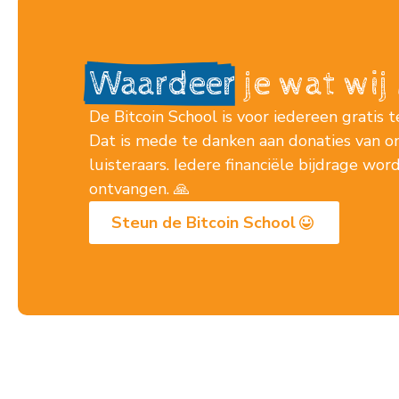
Waardeer
je wat wi
De Bitcoin School is voor iedereen gratis t
Dat is mede te danken aan donaties van o
luisteraars. Iedere financiële bijdrage wo
ontvangen. 🙏
Steun de Bitcoin School