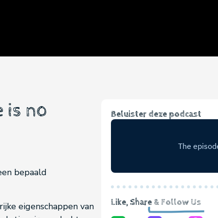
 is no
Beluister deze podcast
 een bepaald
Like, Share
& Follow Us
ijke eigenschappen van