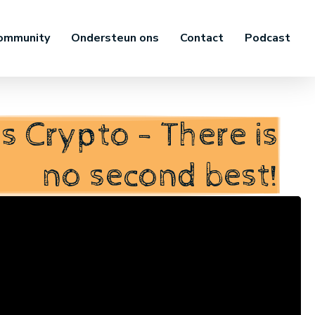
ommunity
Ondersteun ons
Contact
Podcast
vs Crypto - There is
no second best!