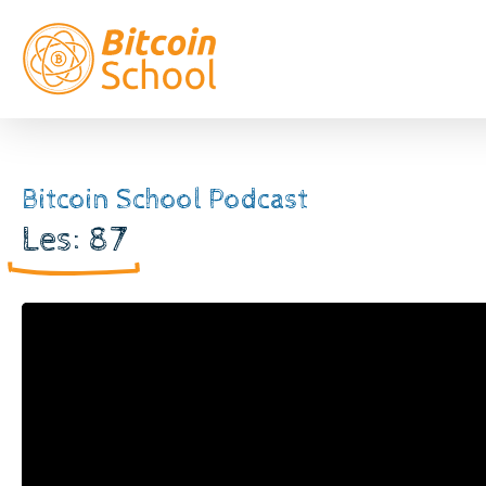
Bitcoin School Podcast
Les: 87