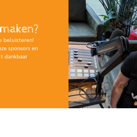
j maken?
e beluisteren!
nze sponsors en
rdt dankbaar