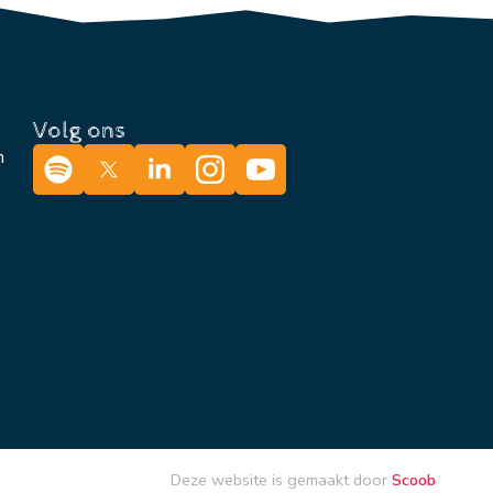
Volg ons
n
Deze website is gemaakt door
Scoob